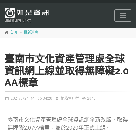
跳
到
主
如是資訊有限公司
要
首頁
最新消息
內
容
區
臺南市文化資產管理處全球
塊
資訊網上線並取得無障礙2.0
AA標章
2021/3/24 下午 06:34:20
網站管理者
2046
臺南市文化資產管理處全球資訊網全新改版，取得
無障礙2.0 AA標章，並於2020年正式上線。